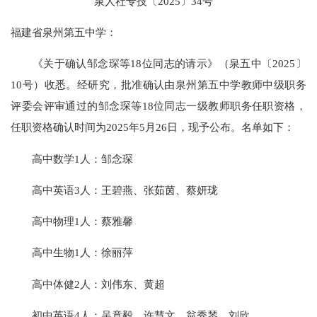
泉人社专技〔2025〕34号
福建省泉州第五中学：
《关于确认邹念琛等18位同志的请示》（泉五中〔2025〕
10号）收悉。经研究，批准确认由泉州第五中学教师中级职务
评委会评审通过的邹念琛等18位同志一级教师职务任职资格，
任职资格确认时间为2025年5月26日，现予公布。名单如下：
高中数学1人：邹念琛
高中英语3人：王碧燕、张茹茵、蔡妍珑
高中物理1人：蔡雅馨
高中生物1人：徐丽萍
高中体健2人：刘伟东、黄超
初中英语4人：吴竟毅、许慧文、翁秀琴、刘欣