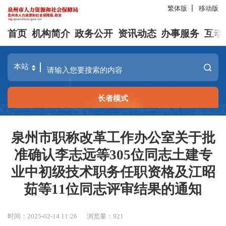
繁体版
移动版
首页
机构简介
政务公开
资讯动态
办事服务
互动
长者模式
泉州市职称改革工作办公室关于批
准确认李志远等305位同志土建专
业中初级技术职务任职资格及江昭
茹等11位同志评审结果的通知
时间：2025-02-14 11:26
浏览量：
921