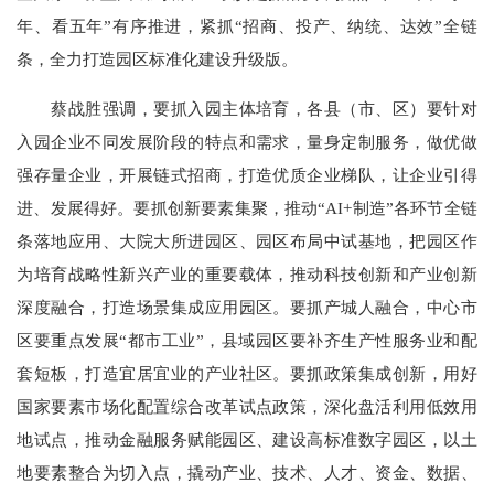
年、看五年”有序推进，紧抓“招商、投产、纳统、达效”全链
条，全力打造园区标准化建设升级版。
蔡战胜强调，要抓入园主体培育，各县（市、区）要针对
入园企业不同发展阶段的特点和需求，量身定制服务，做优做
强存量企业，开展链式招商，打造优质企业梯队，让企业引得
进、发展得好。要抓创新要素集聚，推动“AI+制造”各环节全链
条落地应用、大院大所进园区、园区布局中试基地，把园区作
为培育战略性新兴产业的重要载体，推动科技创新和产业创新
深度融合，打造场景集成应用园区。要抓产城人融合，中心市
区要重点发展“都市工业”，县域园区要补齐生产性服务业和配
套短板，打造宜居宜业的产业社区。要抓政策集成创新，用好
国家要素市场化配置综合改革试点政策，深化盘活利用低效用
地试点，推动金融服务赋能园区、建设高标准数字园区，以土
地要素整合为切入点，撬动产业、技术、人才、资金、数据、