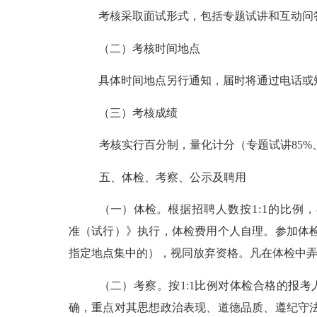
考核采取面试形式，包括专题试讲和互动问
（二）考核时间地点
具体时间地点另行通知，届时将通过电话或
（三）考核成绩
考核实行百分制，量化计分（专题试讲
85
五
、体检、考察、公示及聘用
（一）
体检。
根据招聘人数按
1:1的比
准（试行）》执行
，
体检费用个人自理。参加体
指定地点集中的），视同放弃资格。凡在体检中
（二）
考察。
按
1:1比例对体检合格的报
确，重点对其思想政治表现、道德品质、遵纪守