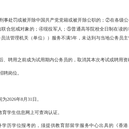
刑事处罚或
被开除中国共产党党籍或被
开除公职的；
②
在各级公
信联合惩戒对象的
；
④
现役军人；
⑤
普通高等院校全日制在读的
务员法管理机关（单位）
）
服务不满
5年，未达到与当地公务员
后、聘用之前成为试用期内公务员的，取消其本次考试或聘用资
招聘岗位。
间为
202
6
年
8
月
31
日。
教育学生信息网上可查询认证。
外学历学位报考的，须提供教育部留学服务中心出具的《香港