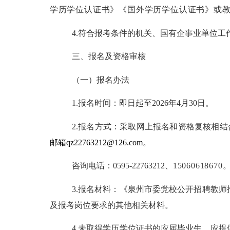
学历学位认证书》《国外学历学位认证书》或
4.符合报考条件的机关、国有企事业单位
三、报名及资格审核
（一）报名办法
1.报名时间：即日起至202
6
年
4
月
30
日。
2.报名方式：采取网上报名和资格复核相
邮箱
qz22763212@126.com
。
咨询
电话：
0595-22763212、
15060618670
3.报名材料：
《泉州市委党校公开招聘教师
及报考岗位要求的其他相关材料。
4.
未取得学历学位证书的
应
届毕业生，应提