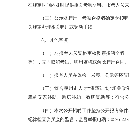
在规定时间内及时提供相关考察材料。报考人员
（三）
公示及聘用。
考察合格者确定为拟聘
关规定办理相关聘用或调动手续。
六
、其他事项
（一）对报考人员资格审核贯穿招聘全程
等），立即取消考试、聘用资格或解除聘用合同
（二）报考人员在体检、
考察
、公示等环节
（三）
符合泉
州市人才
“港湾计划”相关
应
的安家补助、购房补助、教研资助等
；
符合
（
四
）本次公开招聘工作坚持公开报考条件
纪律检查委员会
的监督，监督举报电话：
0595-
227