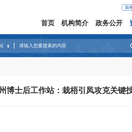
国
首页
机构简介
政务公开
州博士后工作站：栽梧引凤攻克关键