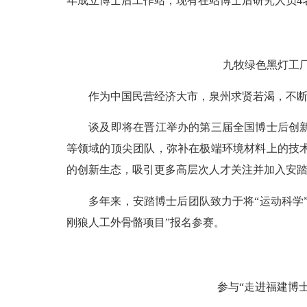
年成立博士后工作站，现有在站博士后研究人员4
九牧绿色黑灯工厂内遍布各类机器
作为中国民营经济大市，泉州求贤若渴，不断发
谈及即将在晋江举办的第三届全国博士后创新创
等领域的顶尖团队，弥补在极端环境材料上的技
的创新生态，吸引更多高层次人才关注并加入安
多年来，安踏博士后团队致力于将“运动科学”
刚狼人工外骨骼项目”报名参赛。
参与“走进福建博士后站点”主题采访