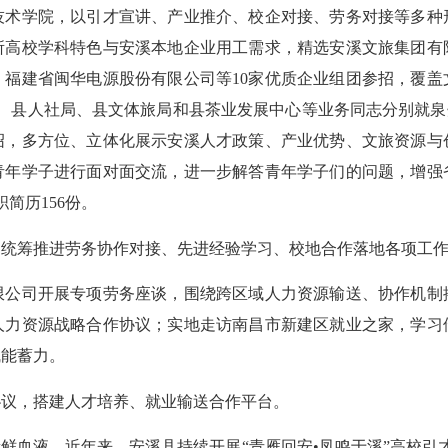
学院，以引才宣讲、产业推介、校企对接、劳务对接等多种
所高校学科特色与安溪本地企业用工需求，精选安溪文旅集团有
、福建省闽华电源股份有限公司等10家优质企业组团参招，覆盖
办、县人社局、县文体旅局和县茶业发展中心等业务同志分别就泉
绍，多方位、立体化展示安溪人才政策、产业优势、文旅资源与
青年学子进行面对面交流，进一步解答青年学子们的问题，增强
简历156份。
筹推进劳务协作对接、先进经验学习、校地合作落地各项工
司开展专项劳务座谈，围绕跨区域人力资源输送、协作机制
人力资源战略合作协议；实地走访南昌市新建区就业之家，学习
赋能蓄力。
议，搭建人才培养、就业输送合作平台。
血液。近年来，安溪县持续开展“青雁回安•凤鸣于溪”高校引才